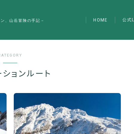
公式L
HOME
マン、山岳冒険の手記－
CATEGORY
ーションルート