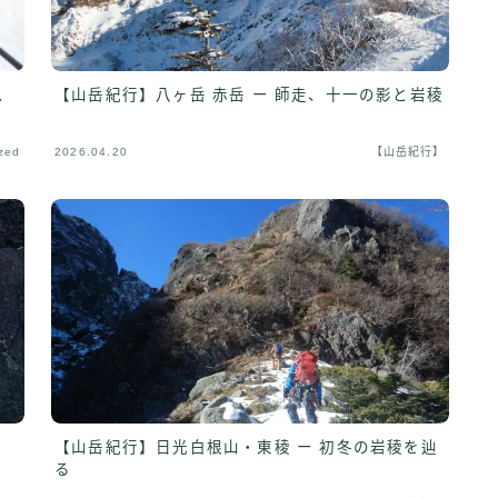
、
【山岳紀行】八ヶ岳 赤岳 ー 師走、十一の影と岩稜
zed
2026.04.20
【山岳紀行】
【山岳紀行】日光白根山・東稜 ー 初冬の岩稜を辿
る