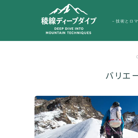
－技術とロ
バリエ