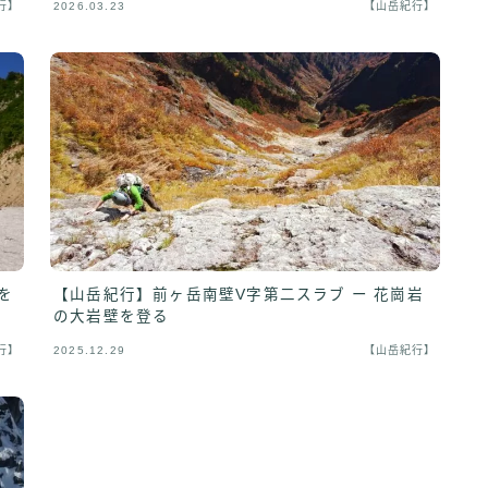
行】
2026.03.23
【山岳紀行】
を
【山岳紀行】前ヶ岳南壁V字第二スラブ ー 花崗岩
の大岩壁を登る
行】
2025.12.29
【山岳紀行】