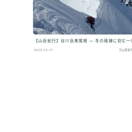
【山岳紀行】谷川岳東尾根 ― 冬の稜線に刻む一
2025.10.17
【山岳紀