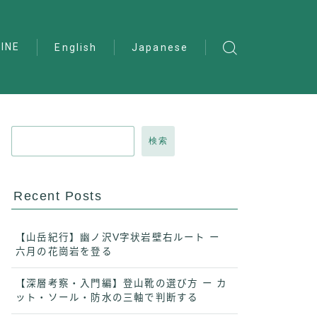
INE
English
Japanese
検索
Recent Posts
【山岳紀行】幽ノ沢V字状岩壁右ルート ー
六月の花崗岩を登る
【深層考察・入門編】登山靴の選び方 ー カ
ット・ソール・防水の三軸で判断する