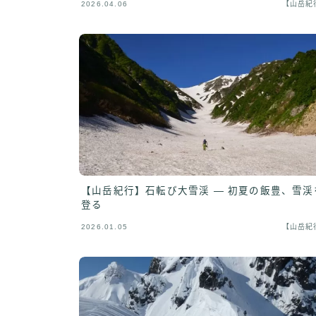
2026.04.06
【山岳紀
【山岳紀行】石転び大雪渓 — 初夏の飯豊、雪渓
登る
2026.01.05
【山岳紀