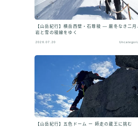
【山岳紀行】横岳西壁・石尊稜 ― 厳冬なき二月
岩と雪の稜線をゆく
2026.07.20
Uncategori
【山岳紀行】五色ドーム ー 師走の蔵王に挑む