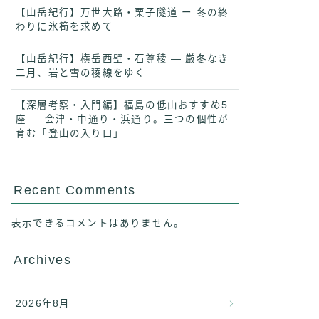
【山岳紀行】万世大路・栗子隧道 ー 冬の終
わりに氷筍を求めて
【山岳紀行】横岳西壁・石尊稜 ― 厳冬なき
二月、岩と雪の稜線をゆく
【深層考察・入門編】福島の低山おすすめ5
座 ― 会津・中通り・浜通り。三つの個性が
育む「登山の入り口」
Recent Comments
表示できるコメントはありません。
Archives
2026年8月