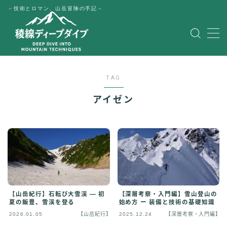
－技術とロマン、山岳冒険の手記－
MENU
HOME
TAG
公式LINE
アイゼン
English
Japanese
【山岳紀行】石転び大雪渓 — 初
【深層考察・入門編】雪山登山の
夏の飯豊、雪渓を登る
始め方 ー 装備と技術の基礎知識
2026.01.05
【山岳紀行】
2025.12.24
【深層考察・入門編】