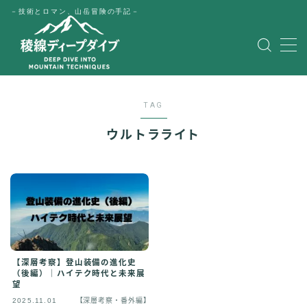
－技術とロマン、山岳冒険の手記－
MENU
HOME
TAG
公式LINE
ウルトラライト
English
Japanese
【深層考察】登山装備の進化史
（後編）｜ハイテク時代と未来展
望
2025.11.01
【深層考察・番外編】