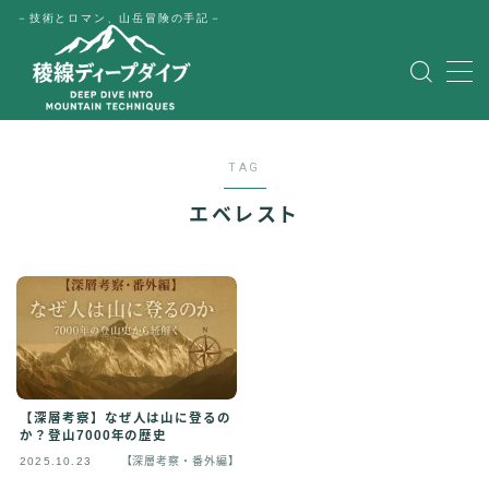
－技術とロマン、山岳冒険の手記－
MENU
HOME
TAG
公式LINE
エベレスト
English
Japanese
【深層考察】なぜ人は山に登るの
か？登山7000年の歴史
2025.10.23
【深層考察・番外編】