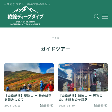
－技術とロマン、山岳冒険の手記－
MENU
HOME
TAG
公式LINE
ガイドツアー
English
Japanese
【山岳紀行】栗駒山 ー 神の絨毯
【山岳紀行】加波山 ー 天狗の
を踏みしめて
山、冬晴れの参詣路
2026.05.11
【山岳紀行】
2026.03.30
【山岳紀行】