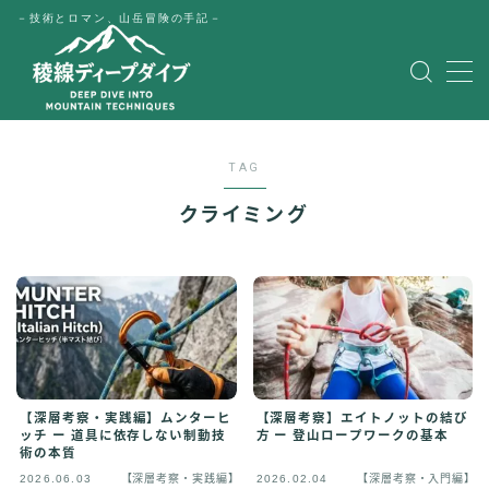
－技術とロマン、山岳冒険の手記－
MENU
HOME
TAG
公式LINE
クライミング
English
Japanese
【深層考察・実践編】ムンターヒ
【深層考察】エイトノットの結び
ッチ ー 道具に依存しない制動技
方 ー 登山ロープワークの基本
術の本質
2026.06.03
【深層考察・実践編】
2026.02.04
【深層考察・入門編】