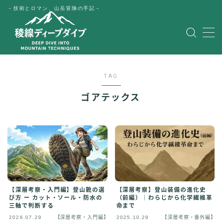
－技術とロマン、山岳冒険の手記－
MENU
HOME
TAG
公式LINE
ゴアテックス
English
Japanese
【深層考察】登山装備の進化史
【深層考察・入門編】登山靴の選
（前編）｜わらじから化学繊維革
び方 ー カット・ソール・防水の
命まで
三軸で判断する
2026.07.29
【深層考察・入門編】
2025.10.29
【深層考察・番外編】