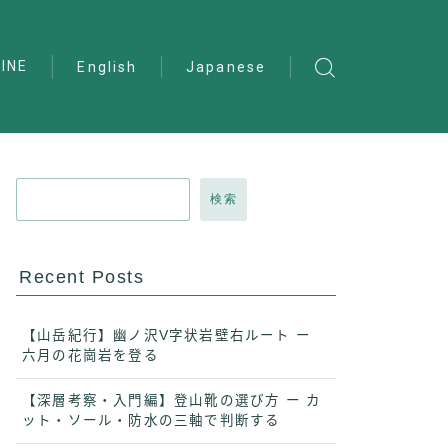
INE
English
Japanese
検索
Recent Posts
【山岳紀行】幽ノ沢V字状岩壁右ルート ー
六月の花崗岩を登る
【深層考察・入門編】登山靴の選び方 ー カ
ット・ソール・防水の三軸で判断する