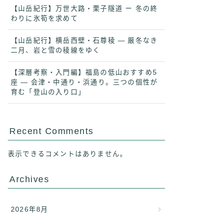
【山岳紀行】万世大路・栗子隧道 ー 冬の終
わりに氷筍を求めて
【山岳紀行】横岳西壁・石尊稜 ― 厳冬なき
二月、岩と雪の稜線をゆく
【深層考察・入門編】福島の低山おすすめ5
座 ― 会津・中通り・浜通り。三つの個性が
育む「登山の入り口」
Recent Comments
表示できるコメントはありません。
Archives
2026年8月