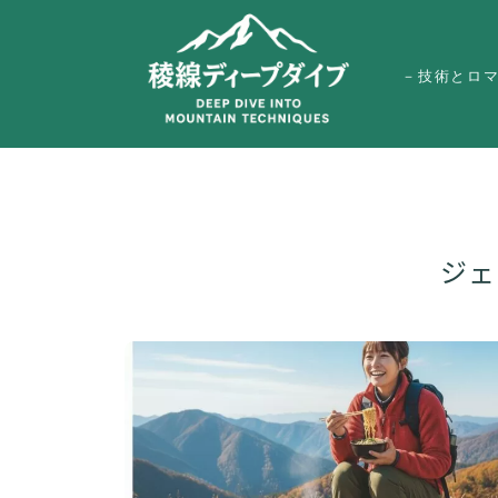
－技術とロ
ジェ