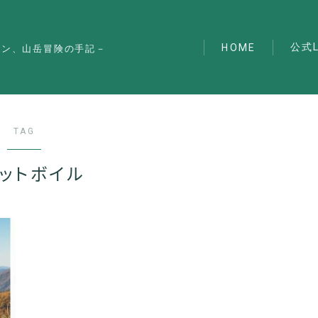
公式L
HOME
マン、山岳冒険の手記－
TAG
ットボイル