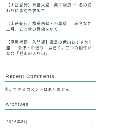
【山岳紀行】万世大路・栗子隧道 ー 冬の終
わりに氷筍を求めて
【山岳紀行】横岳西壁・石尊稜 ― 厳冬なき
二月、岩と雪の稜線をゆく
【深層考察・入門編】福島の低山おすすめ5
座 ― 会津・中通り・浜通り。三つの個性が
育む「登山の入り口」
Recent Comments
表示できるコメントはありません。
Archives
2026年8月