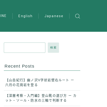
INE
English
Japanese
検索
Recent Posts
【山岳紀行】幽ノ沢V字状岩壁右ルート ー
六月の花崗岩を登る
【深層考察・入門編】登山靴の選び方 ー カ
ット・ソール・防水の三軸で判断する