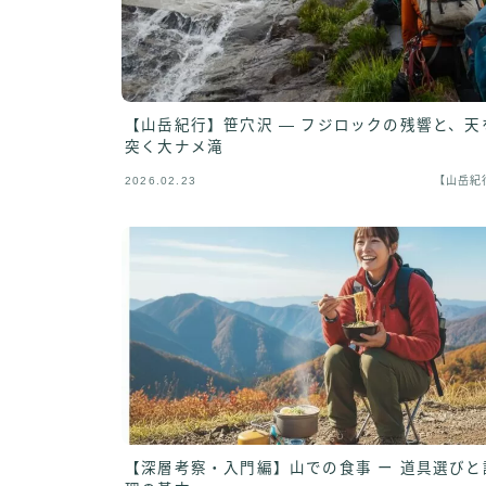
【山岳紀行】笹穴沢 ― フジロックの残響と、天
突く大ナメ滝
2026.02.23
【山岳紀
【深層考察・入門編】山での食事 ー 道具選びと