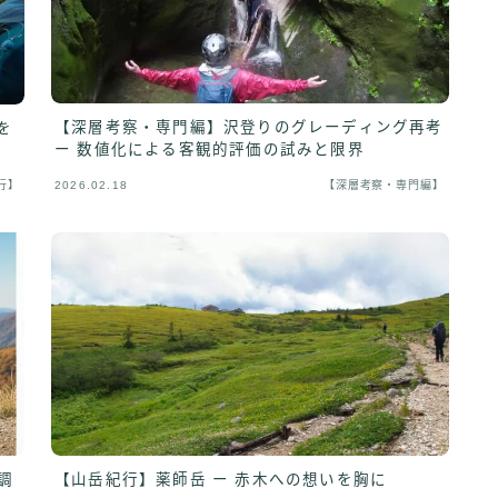
【深層考察・専門編】沢登りのグレーディング再考
を
ー 数値化による客観的評価の試みと限界
行】
2026.02.18
【深層考察・専門編】
調
【山岳紀行】薬師岳 ー 赤木への想いを胸に