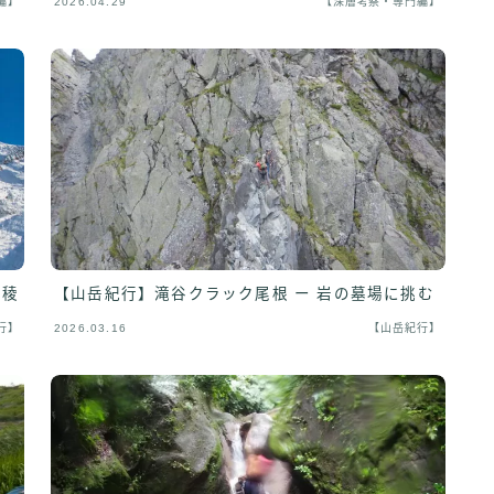
編】
2026.04.29
【深層考察・専門編】
岩稜
【山岳紀行】滝谷クラック尾根 ー 岩の墓場に挑む
行】
2026.03.16
【山岳紀行】