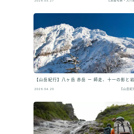
2026.05.27
【深層考察・入門
【山岳紀行】八ヶ岳 赤岳 ー 師走、十一の影と
2026.04.20
【山岳紀