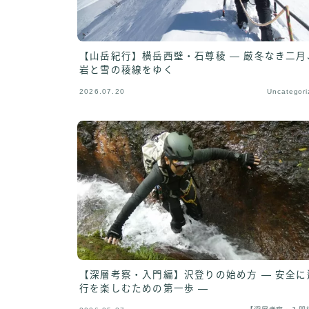
【山岳紀行】横岳西壁・石尊稜 ― 厳冬なき二月
岩と雪の稜線をゆく
2026.07.20
Uncategori
【深層考察・入門編】沢登りの始め方 ― 安全に
行を楽しむための第一歩 ―