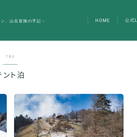
公式L
HOME
マン、山岳冒険の手記－
TAG
テント泊