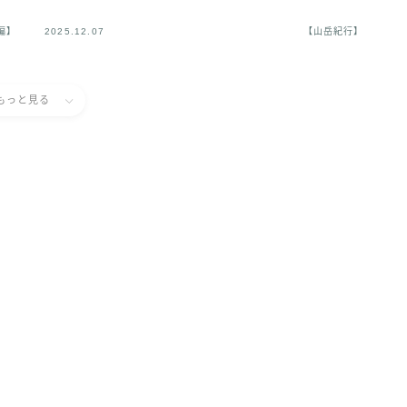
編】
2025.12.07
【山岳紀行】
もっと見る