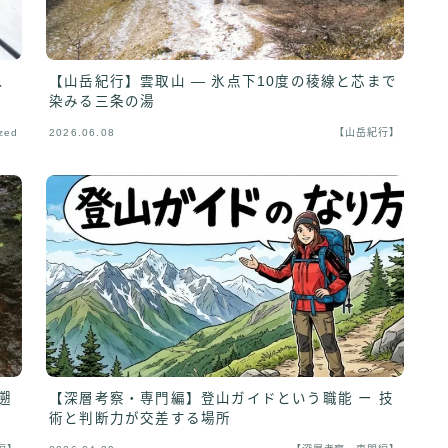
、
【山岳紀行】雲取山 — 氷点下10度の稜線と芯まで
染みる三条の湯
zed
2026.06.08
【山岳紀行】
遡
【深層考察・専門編】登山ガイドという職能 ー 技
術と判断力が交差する場所