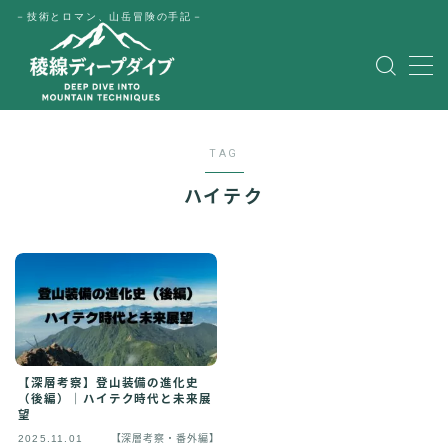
－技術とロマン、山岳冒険の手記－
MENU
HOME
TAG
公式LINE
ハイテク
English
Japanese
【深層考察】登山装備の進化史
（後編）｜ハイテク時代と未来展
望
2025.11.01
【深層考察・番外編】