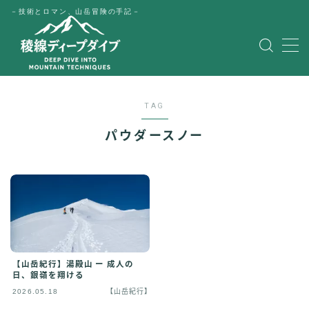
－技術とロマン、山岳冒険の手記－
MENU
HOME
TAG
公式LINE
パウダースノー
English
Japanese
【山岳紀行】湯殿山 ー 成人の
日、銀嶺を翔ける
2026.05.18
【山岳紀行】