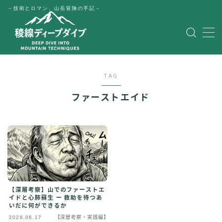
－技術とロマン、山岳冒険の手記－
MENU
HOME
TAG
公式LINE
ファーストエイド
English
Japanese
【深層考察】山でのファーストエ
イドと心肺蘇生 ー 救助を待つあ
いだに何ができるか
2026.06.17
【深層考察・実践編】