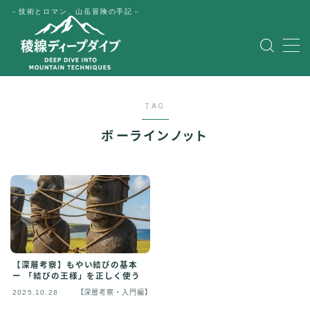
－技術とロマン、山岳冒険の手記－
MENU
HOME
TAG
公式LINE
ボーラインノット
English
Japanese
【深層考察】もやい結びの基本
ー 「結びの王様」を正しく使う
2025.10.28
【深層考察・入門編】