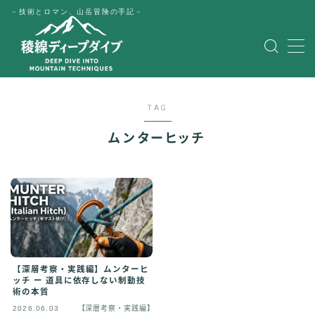
－技術とロマン、山岳冒険の手記－
MENU
HOME
TAG
公式LINE
ムンターヒッチ
English
Japanese
【深層考察・実践編】ムンターヒ
ッチ ー 道具に依存しない制動技
術の本質
2026.06.03
【深層考察・実践編】