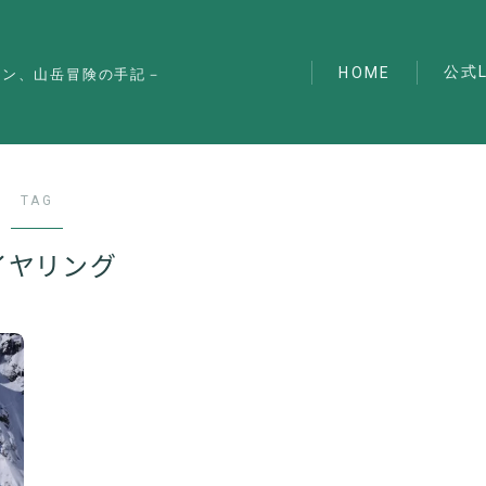
公式L
HOME
マン、山岳冒険の手記－
TAG
イヤリング