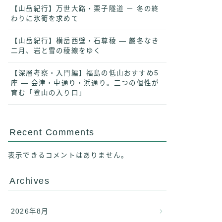
【山岳紀行】万世大路・栗子隧道 ー 冬の終
わりに氷筍を求めて
【山岳紀行】横岳西壁・石尊稜 ― 厳冬なき
二月、岩と雪の稜線をゆく
【深層考察・入門編】福島の低山おすすめ5
座 ― 会津・中通り・浜通り。三つの個性が
育む「登山の入り口」
Recent Comments
表示できるコメントはありません。
Archives
2026年8月