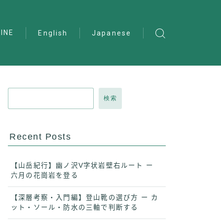
INE
English
Japanese
検索
Recent Posts
【山岳紀行】幽ノ沢V字状岩壁右ルート ー
六月の花崗岩を登る
【深層考察・入門編】登山靴の選び方 ー カ
ット・ソール・防水の三軸で判断する