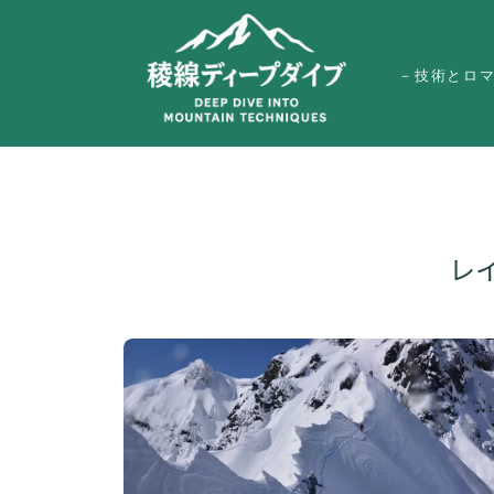
－技術とロ
レ