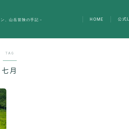
公式L
HOME
マン、山岳冒険の手記－
TAG
七月