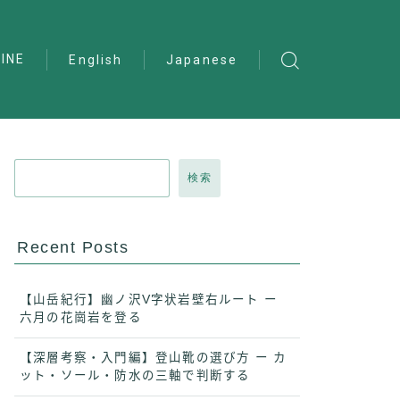
INE
English
Japanese
検索
Recent Posts
【山岳紀行】幽ノ沢V字状岩壁右ルート ー
六月の花崗岩を登る
【深層考察・入門編】登山靴の選び方 ー カ
ット・ソール・防水の三軸で判断する