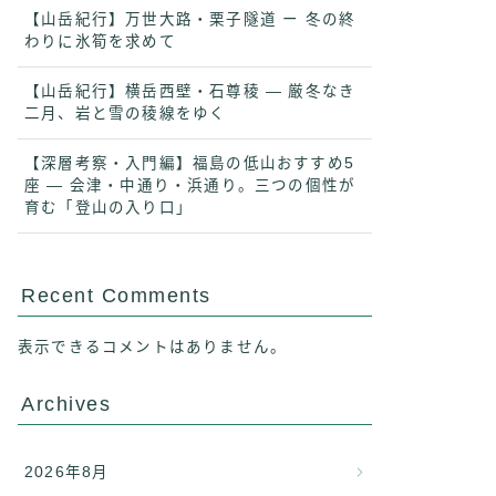
【山岳紀行】万世大路・栗子隧道 ー 冬の終
わりに氷筍を求めて
【山岳紀行】横岳西壁・石尊稜 ― 厳冬なき
二月、岩と雪の稜線をゆく
【深層考察・入門編】福島の低山おすすめ5
座 ― 会津・中通り・浜通り。三つの個性が
育む「登山の入り口」
Recent Comments
表示できるコメントはありません。
Archives
2026年8月