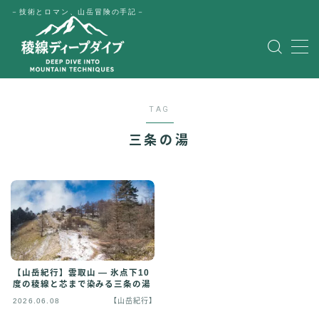
－技術とロマン、山岳冒険の手記－
MENU
HOME
TAG
公式LINE
三条の湯
English
Japanese
【山岳紀行】雲取山 — 氷点下10
度の稜線と芯まで染みる三条の湯
2026.06.08
【山岳紀行】