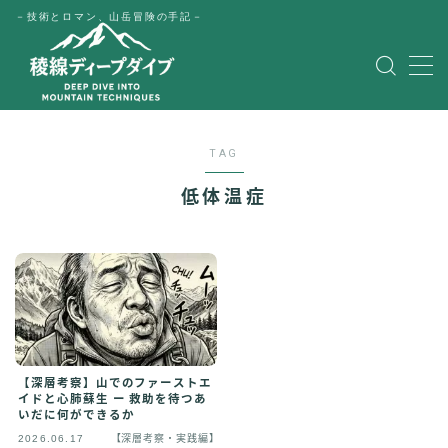
－技術とロマン、山岳冒険の手記－
MENU
HOME
TAG
公式LINE
低体温症
English
Japanese
【深層考察】山でのファーストエ
イドと心肺蘇生 ー 救助を待つあ
いだに何ができるか
2026.06.17
【深層考察・実践編】