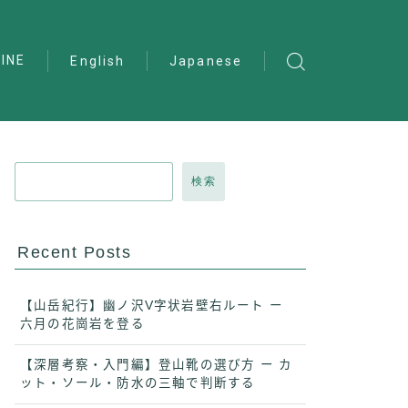
INE
English
Japanese
検索
Recent Posts
【山岳紀行】幽ノ沢V字状岩壁右ルート ー
六月の花崗岩を登る
【深層考察・入門編】登山靴の選び方 ー カ
ット・ソール・防水の三軸で判断する