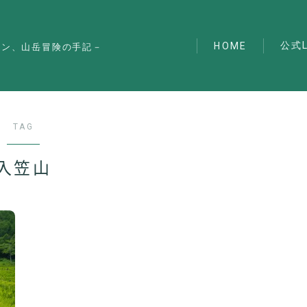
公式L
HOME
マン、山岳冒険の手記－
TAG
入笠山