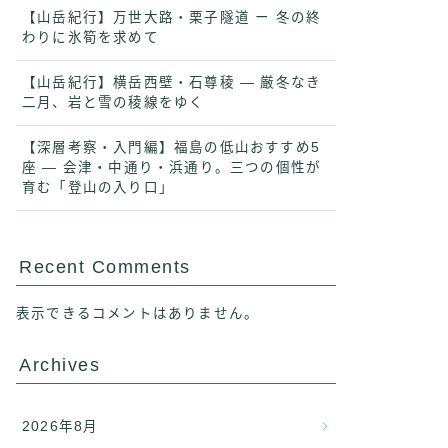
【山岳紀行】万世大路・栗子隧道 ー 冬の終
わりに氷筍を求めて
【山岳紀行】横岳西壁・石尊稜 ― 厳冬なき
二月、岩と雪の稜線をゆく
【深層考察・入門編】福島の低山おすすめ5
座 ― 会津・中通り・浜通り。三つの個性が
育む「登山の入り口」
Recent Comments
表示できるコメントはありません。
Archives
2026年8月