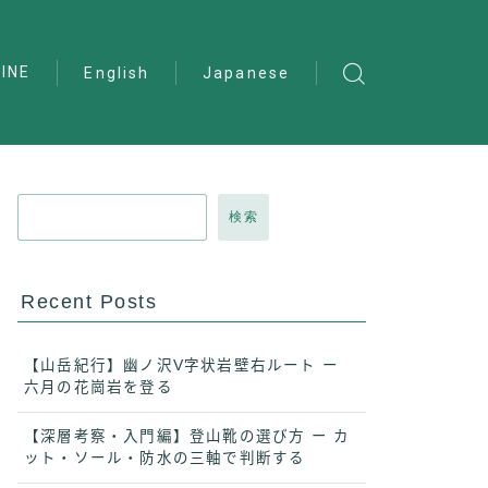
INE
English
Japanese
検索
Recent Posts
【山岳紀行】幽ノ沢V字状岩壁右ルート ー
六月の花崗岩を登る
【深層考察・入門編】登山靴の選び方 ー カ
ット・ソール・防水の三軸で判断する