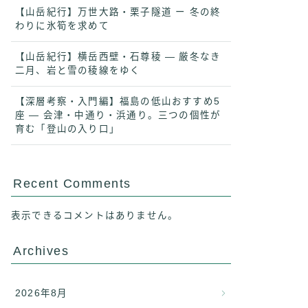
【山岳紀行】万世大路・栗子隧道 ー 冬の終
わりに氷筍を求めて
【山岳紀行】横岳西壁・石尊稜 ― 厳冬なき
二月、岩と雪の稜線をゆく
【深層考察・入門編】福島の低山おすすめ5
座 ― 会津・中通り・浜通り。三つの個性が
育む「登山の入り口」
Recent Comments
表示できるコメントはありません。
Archives
2026年8月