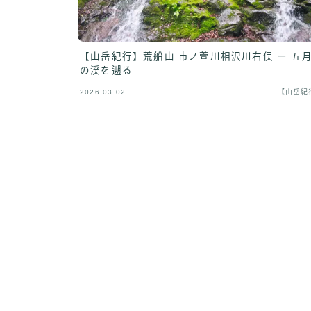
【山岳紀行】荒船山 市ノ萱川相沢川右俣 ー 五
の渓を遡る
2026.03.02
【山岳紀