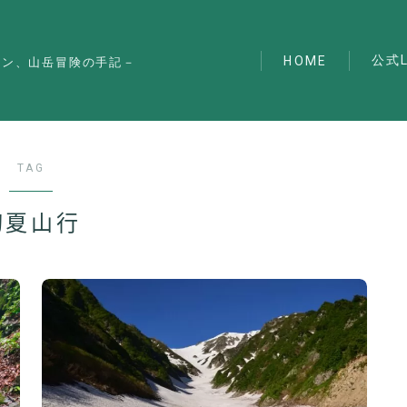
公式L
HOME
マン、山岳冒険の手記－
TAG
初夏山行