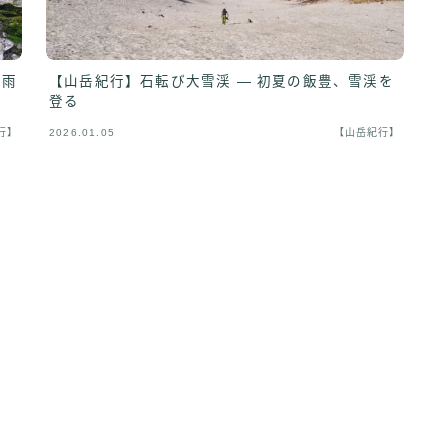
月雨
【山岳紀行】石転び大雪渓 — 初夏の飯豊、雪渓を
登る
行】
2026.01.05
【山岳紀行】