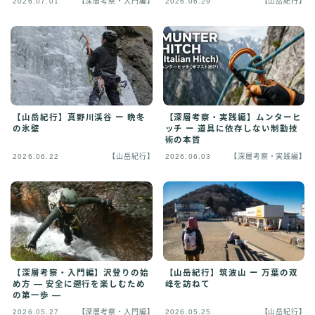
2026.07.01
【深層考察・入門編】
2026.06.29
【山岳紀行】
【山岳紀行】真野川渓谷 ー 晩冬
【深層考察・実践編】ムンターヒ
の氷壁
ッチ ー 道具に依存しない制動技
術の本質
2026.06.22
【山岳紀行】
2026.06.03
【深層考察・実践編】
【深層考察・入門編】沢登りの始
【山岳紀行】筑波山 ー 万葉の双
め方 ― 安全に遡行を楽しむため
峰を訪ねて
の第一歩 ―
2026.05.27
【深層考察・入門編】
2026.05.25
【山岳紀行】