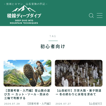
－技術とロマン、山岳冒険の手記－
MENU
HOME
TAG
公式LINE
初心者向け
English
Japanese
【深層考察・入門編】登山靴の選
【山岳紀行】万世大路・栗子隧道
び方 ー カット・ソール・防水の
ー 冬の終わりに氷筍を求めて
三軸で判断する
2026.07.29
【深層考察・入門編】
2026.07.27
【山岳紀行】