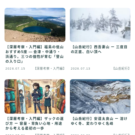
【深層考察・入門編】福島の低山
【山岳紀行】西吾妻山 ー 三度目
おすすめ5座 ― 会津・中通り・
の正直、白い頂へ
浜通り。三つの個性が育む「登山
の入り口」
2026.07.15
【深層考察・入門編】
2026.07.13
【山岳紀行】
【深層考察・入門編】ザックの選
【山岳紀行】安達太良山 ー 溶け
び方 ー 容量・背負い心地・用途
ゆく冬、変わりゆく名峰
から考える最初の一歩