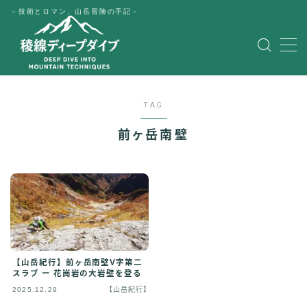
－技術とロマン、山岳冒険の手記－
MENU
HOME
TAG
公式LINE
前ヶ岳南壁
English
Japanese
【山岳紀行】前ヶ岳南壁V字第二
スラブ ー 花崗岩の大岩壁を登る
2025.12.29
【山岳紀行】