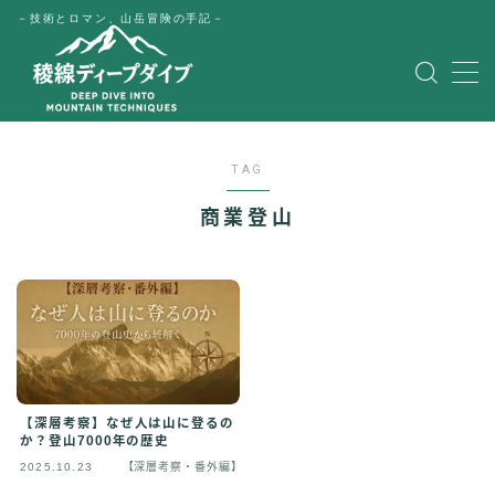
－技術とロマン、山岳冒険の手記－
MENU
HOME
TAG
公式LINE
商業登山
English
Japanese
【深層考察】なぜ人は山に登るの
か？登山7000年の歴史
2025.10.23
【深層考察・番外編】