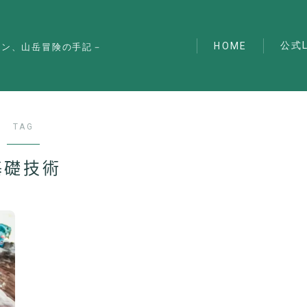
公式L
HOME
マン、山岳冒険の手記－
TAG
基礎技術