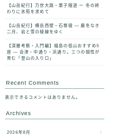
【山岳紀行】万世大路・栗子隧道 ー 冬の終
わりに氷筍を求めて
【山岳紀行】横岳西壁・石尊稜 ― 厳冬なき
二月、岩と雪の稜線をゆく
【深層考察・入門編】福島の低山おすすめ5
座 ― 会津・中通り・浜通り。三つの個性が
育む「登山の入り口」
Recent Comments
表示できるコメントはありません。
Archives
2026年8月