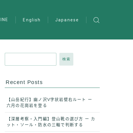
INE
English
Japanese
検索
Recent Posts
【山岳紀行】幽ノ沢V字状岩壁右ルート ー
六月の花崗岩を登る
【深層考察・入門編】登山靴の選び方 ー カ
ット・ソール・防水の三軸で判断する