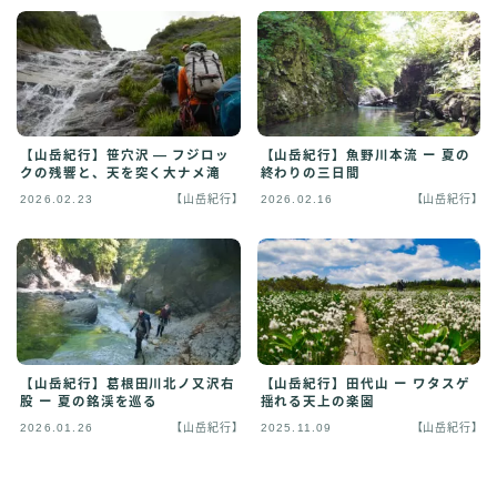
【山岳紀行】笹穴沢 ― フジロッ
【山岳紀行】魚野川本流 ー 夏の
クの残響と、天を突く大ナメ滝
終わりの三日間
2026.02.23
【山岳紀行】
2026.02.16
【山岳紀行】
【山岳紀行】葛根田川北ノ又沢右
【山岳紀行】田代山 ー ワタスゲ
股 ー 夏の銘渓を巡る
揺れる天上の楽園
2026.01.26
【山岳紀行】
2025.11.09
【山岳紀行】