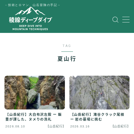
－技術とロマン、山岳冒険の手記－
MENU
HOME
TAG
公式LINE
夏山行
English
Japanese
【山岳紀行】大白布沢左股 ー 飯
【山岳紀行】滝谷クラック尾根
豊が課した、ヌメりの洗礼
ー 岩の墓場に挑む
2026.08.10
【山岳紀行】
2026.03.16
【山岳紀行】