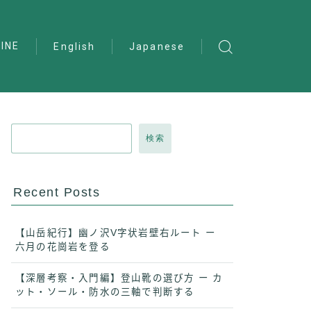
INE
English
Japanese
検索
Recent Posts
【山岳紀行】幽ノ沢V字状岩壁右ルート ー
六月の花崗岩を登る
【深層考察・入門編】登山靴の選び方 ー カ
ット・ソール・防水の三軸で判断する