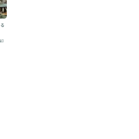
める
編】