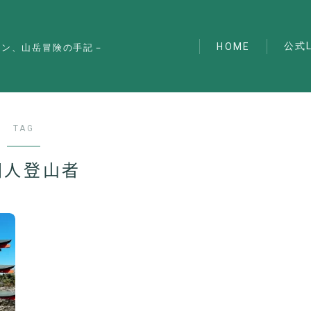
公式L
HOME
マン、山岳冒険の手記－
TAG
国人登山者