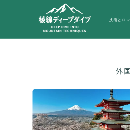
－技術とロ
外