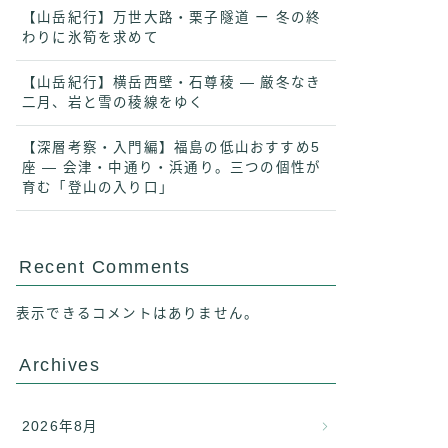
【山岳紀行】万世大路・栗子隧道 ー 冬の終
わりに氷筍を求めて
【山岳紀行】横岳西壁・石尊稜 ― 厳冬なき
二月、岩と雪の稜線をゆく
【深層考察・入門編】福島の低山おすすめ5
座 ― 会津・中通り・浜通り。三つの個性が
育む「登山の入り口」
Recent Comments
表示できるコメントはありません。
Archives
2026年8月