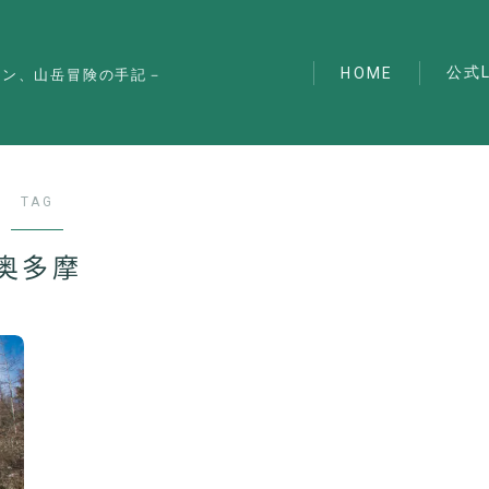
公式L
HOME
マン、山岳冒険の手記－
TAG
奥多摩