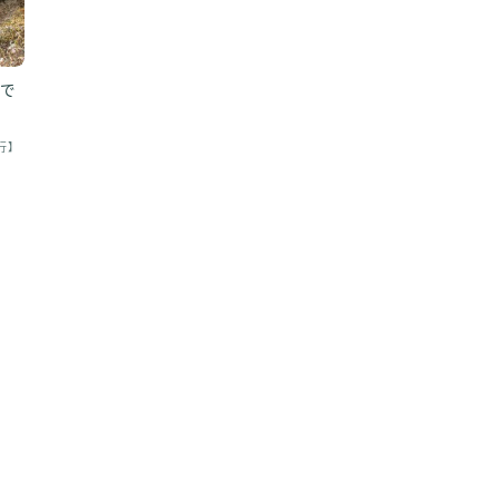
まで
行】