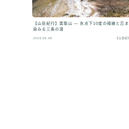
【山岳紀行】雲取山 — 氷点下10度の稜線と芯
染みる三条の湯
2026.06.08
【山岳紀