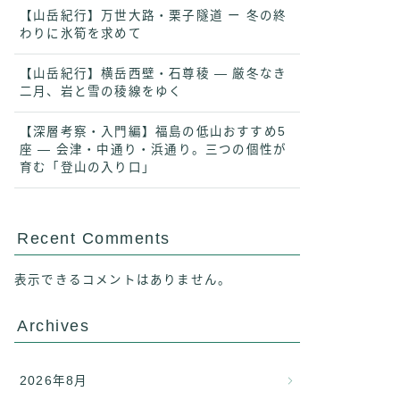
【山岳紀行】万世大路・栗子隧道 ー 冬の終
わりに氷筍を求めて
【山岳紀行】横岳西壁・石尊稜 ― 厳冬なき
二月、岩と雪の稜線をゆく
【深層考察・入門編】福島の低山おすすめ5
座 ― 会津・中通り・浜通り。三つの個性が
育む「登山の入り口」
Recent Comments
表示できるコメントはありません。
Archives
2026年8月