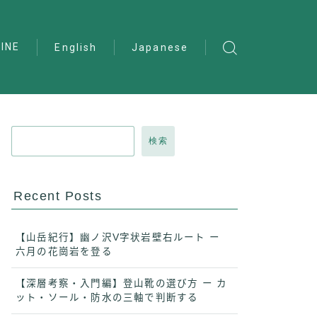
INE
English
Japanese
検索
Recent Posts
【山岳紀行】幽ノ沢V字状岩壁右ルート ー
六月の花崗岩を登る
【深層考察・入門編】登山靴の選び方 ー カ
ット・ソール・防水の三軸で判断する