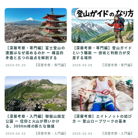
【深層考察・専門編】富士登山の
【深層考察・専門編】登山ガイド
遭難はなぜ揉めるのか ー 構造的
という職能 ー 技術と判断力が交
矛盾と五つの論点を解剖する
差する場所
2026.05.20
【深層考察・専門編】
2026.04.29
【深層考察・専門編】
【深層考察・入門編】御嶽山国定
【深層考察】エイトノットの結び
公園 ー 信仰と火山が問いかけ
方 ー 登山ロープワークの基本
る、3000m峰の新たな価値
2026.04.22
【深層考察・入門編】
2026.02.04
【深層考察・入門編】