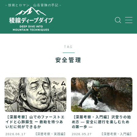
－技術とロマン、山岳冒険の手記－
MENU
HOME
TAG
公式LINE
安全管理
English
Japanese
【深層考察・入門編】沢登りの始
【深層考察】山でのファーストエ
め方 ― 安全に遡行を楽しむため
イドと心肺蘇生 ー 救助を待つあ
の第一歩 ―
いだに何ができるか
2026.06.17
【深層考察・実践編】
2026.05.27
【深層考察・入門編】