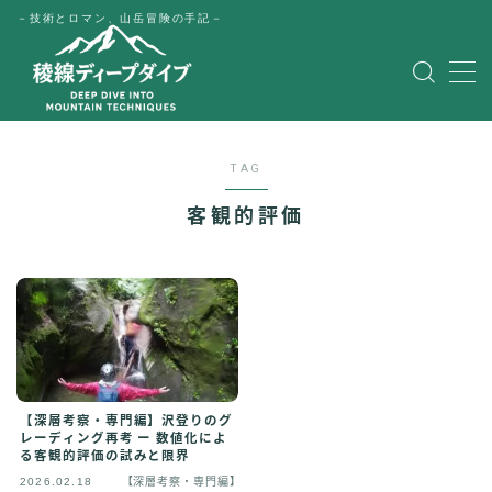
－技術とロマン、山岳冒険の手記－
MENU
HOME
TAG
公式LINE
客観的評価
English
Japanese
【深層考察・専門編】沢登りのグ
レーディング再考 ー 数値化によ
る客観的評価の試みと限界
2026.02.18
【深層考察・専門編】