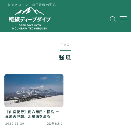
－技術とロマン、山岳冒険の手記－
MENU
HOME
TAG
公式LINE
強風
English
Japanese
【山岳紀行】南八甲田・横岳 ー
暴風の翌朝、北斜面を滑る
2025.11.20
【山岳紀行】