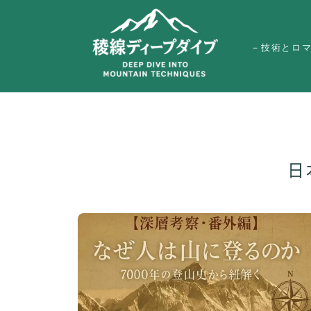
－技術とロ
日