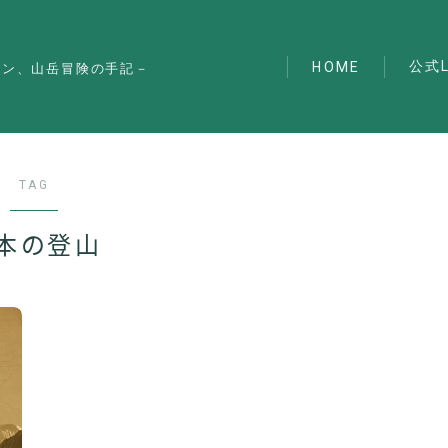
公式L
HOME
マン、山岳冒険の手記－
TAG
本の登山