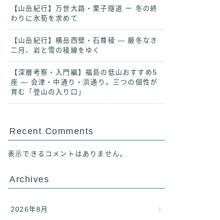
【山岳紀行】万世大路・栗子隧道 ー 冬の終
わりに氷筍を求めて
【山岳紀行】横岳西壁・石尊稜 ― 厳冬なき
二月、岩と雪の稜線をゆく
【深層考察・入門編】福島の低山おすすめ5
座 ― 会津・中通り・浜通り。三つの個性が
育む「登山の入り口」
Recent Comments
表示できるコメントはありません。
Archives
2026年8月