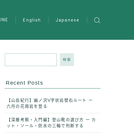
INE
English
Japanese
検索
Recent Posts
【山岳紀行】幽ノ沢V字状岩壁右ルート ー
六月の花崗岩を登る
【深層考察・入門編】登山靴の選び方 ー カ
ット・ソール・防水の三軸で判断する