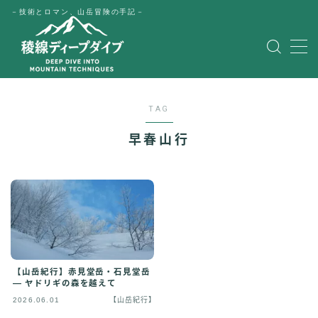
－技術とロマン、山岳冒険の手記－
MENU
HOME
TAG
公式LINE
早春山行
English
Japanese
【山岳紀行】赤見堂岳・石見堂岳
― ヤドリギの森を越えて
2026.06.01
【山岳紀行】