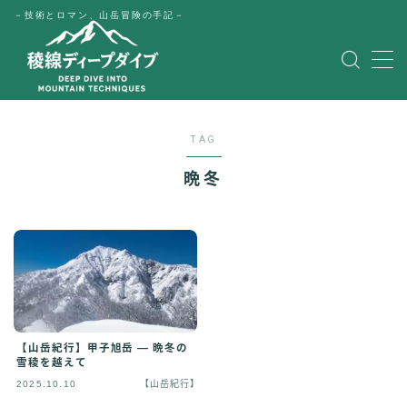
－技術とロマン、山岳冒険の手記－
MENU
HOME
TAG
公式LINE
晩冬
English
Japanese
【山岳紀行】甲子旭岳 ― 晩冬の
雪稜を越えて
2025.10.10
【山岳紀行】