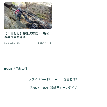
【山岳紀行】谷急沢右俣 ー 晩秋
の裏妙義を遡る
2025.12.15
【山岳紀行】
HOME
晩秋山行
プライバシーポリシー
運営者情報
2025–2026 稜線ディープダイブ