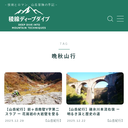
－技術とロマン、山岳冒険の手記－
MENU
HOME
TAG
公式LINE
晩秋山行
English
Japanese
【山岳紀行】前ヶ岳南壁V字第二
【山岳紀行】碓氷川本流右俣 ー
スラブ ー 花崗岩の大岩壁を登る
明るき渓と歴史の道
2025.12.29
【山岳紀行】
2025.12.22
【山岳紀行】