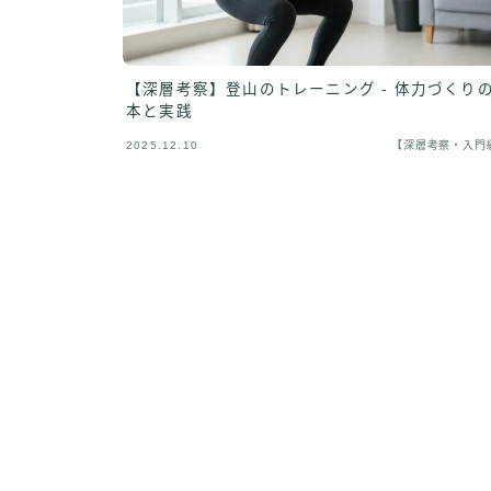
【深層考察】登山のトレーニング - 体力づくり
本と実践
2025.12.10
【深層考察・入門