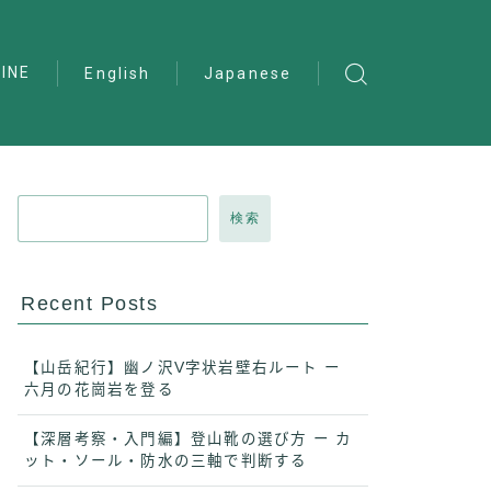
INE
English
Japanese
検索
Recent Posts
【山岳紀行】幽ノ沢V字状岩壁右ルート ー
六月の花崗岩を登る
【深層考察・入門編】登山靴の選び方 ー カ
ット・ソール・防水の三軸で判断する