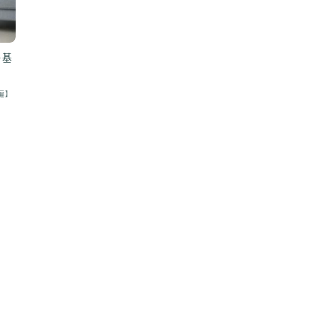
の基
編】