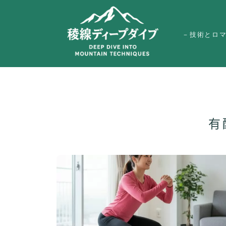
－技術とロ
有