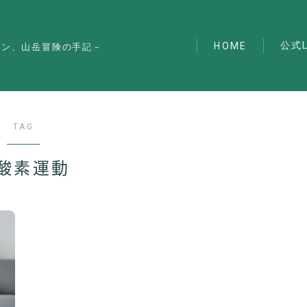
公式L
HOME
マン、山岳冒険の手記－
TAG
酸素運動