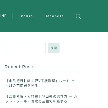
INE
English
Japanese
検索
Recent Posts
【山岳紀行】幽ノ沢V字状岩壁右ルート ー
六月の花崗岩を登る
【深層考察・入門編】登山靴の選び方 ー カ
ット・ソール・防水の三軸で判断する