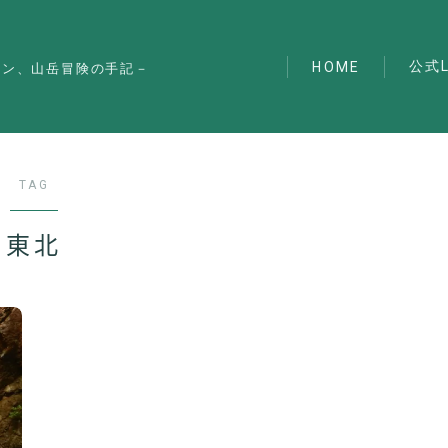
公式L
HOME
マン、山岳冒険の手記－
TAG
東北