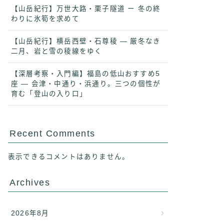
【山岳紀行】万世大路・栗子隧道 ー 冬の終
わりに氷筍を求めて
【山岳紀行】横岳西壁・石尊稜 ― 厳冬なき
二月、岩と雪の稜線をゆく
【深層考察・入門編】福島の低山おすすめ5
座 ― 会津・中通り・浜通り。三つの個性が
育む「登山の入り口」
Recent Comments
表示できるコメントはありません。
Archives
2026年8月