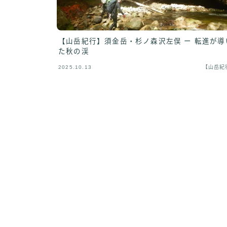
【山岳紀行】須金岳・杉ノ森沢左俣 ー 転進が導
た秋の渓
2025.10.13
【山岳紀