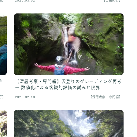
編】
2026.03.02
【山岳紀行】
【深層考察・専門編】沢登りのグレーディング再考
を
ー 数値化による客観的評価の試みと限界
行】
2026.02.18
【深層考察・専門編】