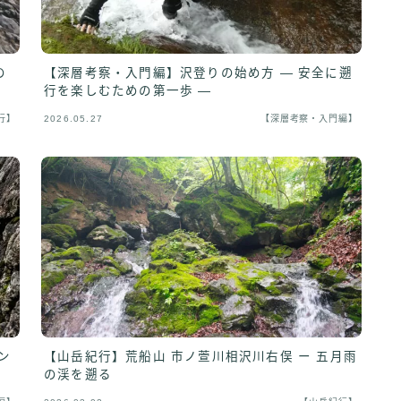
【深層考察・入門編】沢登りの始め方 ― 安全に遡
の
行を楽しむための第一歩 ―
行】
2026.05.27
【深層考察・入門編】
ン
【山岳紀行】荒船山 市ノ萱川相沢川右俣 ー 五月雨
の渓を遡る