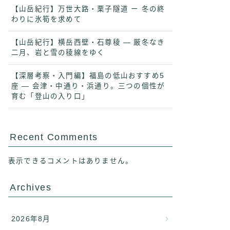
【山岳紀行】万世大路・栗子隧道 ー 冬の終
わりに氷筍を求めて
【山岳紀行】横岳西壁・石尊稜 ― 厳冬なき
二月、岩と雪の稜線をゆく
【深層考察・入門編】福島の低山おすすめ5
座 ― 会津・中通り・浜通り。三つの個性が
育む「登山の入り口」
Recent Comments
表示できるコメントはありません。
Archives
2026年8月