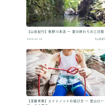
【山岳紀行】魚野川本流 ー 夏の終わりの三日間
2026.02.16
【山岳紀
【深層考察】エイトノットの結び方 ー 登山ロー