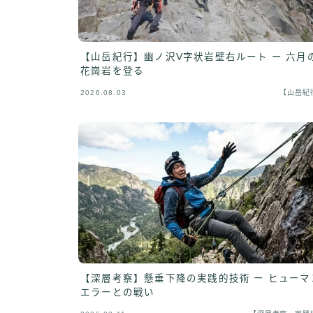
【山岳紀行】幽ノ沢V字状岩壁右ルート ー 六月
花崗岩を登る
2026.08.03
【山岳紀
【深層考察】懸垂下降の実践的技術 ー ヒューマ
エラーとの戦い