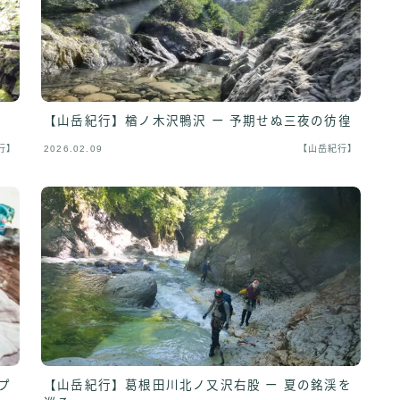
【山岳紀行】楢ノ木沢鴨沢 ー 予期せぬ三夜の彷徨
行】
2026.02.09
【山岳紀行】
プ
【山岳紀行】葛根田川北ノ又沢右股 ー 夏の銘渓を