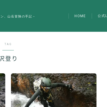
公式L
HOME
マン、山岳冒険の手記－
TAG
沢登り