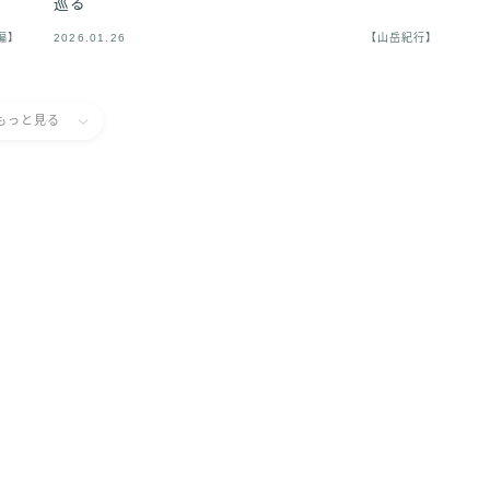
巡る
編】
2026.01.26
【山岳紀行】
もっと見る