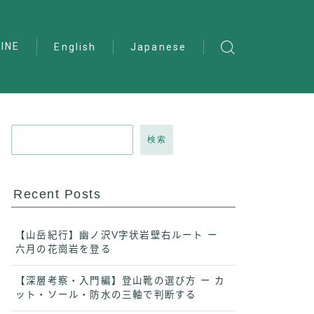
INE
English
Japanese
検索
Recent Posts
【山岳紀行】幽ノ沢V字状岩壁右ルート ー
六月の花崗岩を登る
【深層考察・入門編】登山靴の選び方 ー カ
ット・ソール・防水の三軸で判断する