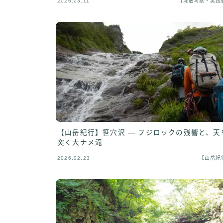
2026.03.11
【深層考察・実践
【山岳紀行】笹穴沢 ― フジロックの残響と、天
突く大ナメ滝
2026.02.23
【山岳紀