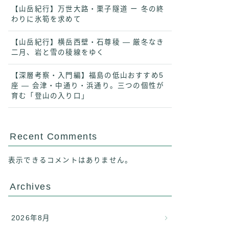
【山岳紀行】万世大路・栗子隧道 ー 冬の終
わりに氷筍を求めて
【山岳紀行】横岳西壁・石尊稜 ― 厳冬なき
二月、岩と雪の稜線をゆく
【深層考察・入門編】福島の低山おすすめ5
座 ― 会津・中通り・浜通り。三つの個性が
育む「登山の入り口」
Recent Comments
表示できるコメントはありません。
Archives
2026年8月