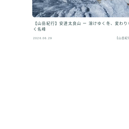
【山岳紀行】安達太良山 ー 溶けゆく冬、変わり
く名峰
2026.06.29
【山岳紀