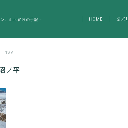
公式L
HOME
マン、山岳冒険の手記－
TAG
沼ノ平