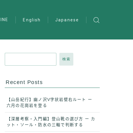
INE
English
Japanese
検索
Recent Posts
【山岳紀行】幽ノ沢V字状岩壁右ルート ー
六月の花崗岩を登る
【深層考察・入門編】登山靴の選び方 ー カ
ット・ソール・防水の三軸で判断する