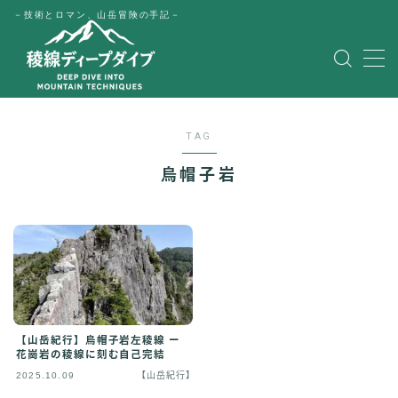
－技術とロマン、山岳冒険の手記－
MENU
HOME
TAG
公式LINE
烏帽子岩
English
Japanese
【山岳紀行】烏帽子岩左稜線 ー
花崗岩の稜線に刻む自己完結
2025.10.09
【山岳紀行】