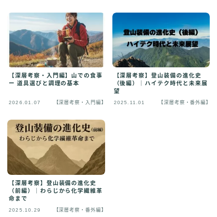
【深層考察・入門編】山での食事
【深層考察】登山装備の進化史
ー 道具選びと調理の基本
（後編）｜ハイテク時代と未来展
望
2026.01.07
【深層考察・入門編】
2025.11.01
【深層考察・番外編】
【深層考察】登山装備の進化史
（前編）｜わらじから化学繊維革
命まで
2025.10.29
【深層考察・番外編】