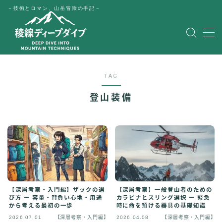
－技術とロマン、山岳冒険の手記－
MENU
HOME
TAG
公式LINE
登山装備
English
Japanese
【深層考察・入門編】ザックの選
【深層考察】一般登山者のための
び方 ー 容量・背負い心地・用途
カラビナとスリング選択 ー 緊急
から考える最初の一歩
時に命を預ける器具の基礎知識
2026.07.01
【深層考察・入門編】
2026.04.08
【深層考察・入門編】