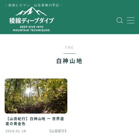
－技術とロマン、山岳冒険の手記－
MENU
HOME
TAG
公式LINE
白神山地
English
Japanese
【山岳紀行】白神山地 ー 世界遺
産の黄金色
2026.01.19
【山岳紀行】