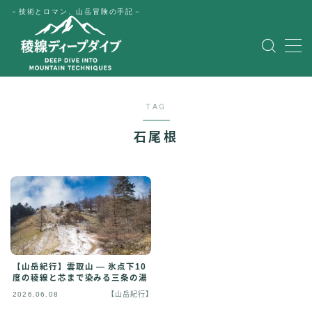
－技術とロマン、山岳冒険の手記－
MENU
HOME
TAG
公式LINE
石尾根
English
Japanese
【山岳紀行】雲取山 — 氷点下10
度の稜線と芯まで染みる三条の湯
2026.06.08
【山岳紀行】