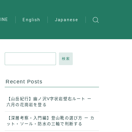
INE
English
Japanese
検索
Recent Posts
【山岳紀行】幽ノ沢V字状岩壁右ルート ー
六月の花崗岩を登る
【深層考察・入門編】登山靴の選び方 ー カ
ット・ソール・防水の三軸で判断する