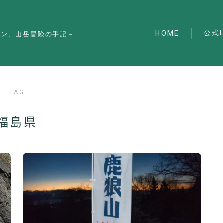
公式L
HOME
マン、山岳冒険の手記－
TAG
福島県