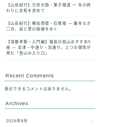
【山岳紀行】万世大路・栗子隧道 ー 冬の終
わりに氷筍を求めて
【山岳紀行】横岳西壁・石尊稜 ― 厳冬なき
二月、岩と雪の稜線をゆく
【深層考察・入門編】福島の低山おすすめ5
座 ― 会津・中通り・浜通り。三つの個性が
育む「登山の入り口」
Recent Comments
表示できるコメントはありません。
Archives
2026年8月