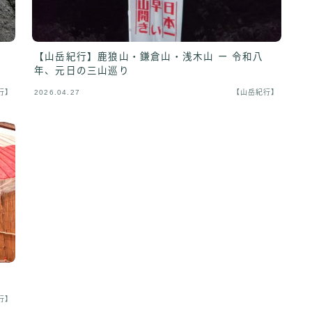
【山岳紀行】鹿狼山・鎌倉山・浅木山 ー 令和八
年、元日の三山巡り
行】
2026.04.27
【山岳紀行】
行】