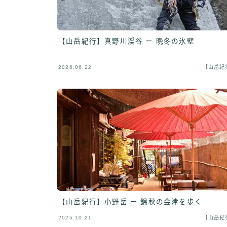
【山岳紀行】真野川渓谷 ー 晩冬の氷壁
2026.06.22
【山岳紀
【山岳紀行】小野岳 ー 錦秋の会津を歩く
2025.10.21
【山岳紀