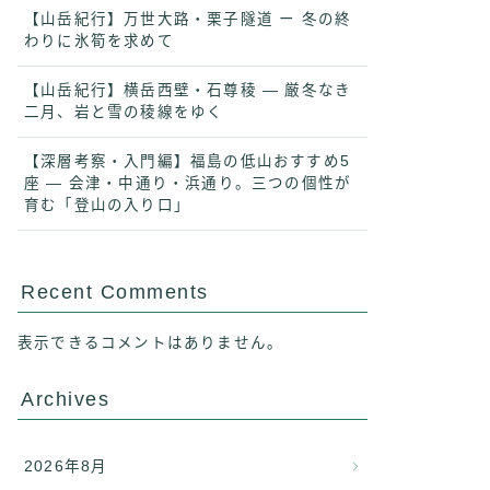
【山岳紀行】万世大路・栗子隧道 ー 冬の終
わりに氷筍を求めて
【山岳紀行】横岳西壁・石尊稜 ― 厳冬なき
二月、岩と雪の稜線をゆく
【深層考察・入門編】福島の低山おすすめ5
座 ― 会津・中通り・浜通り。三つの個性が
育む「登山の入り口」
Recent Comments
表示できるコメントはありません。
Archives
2026年8月