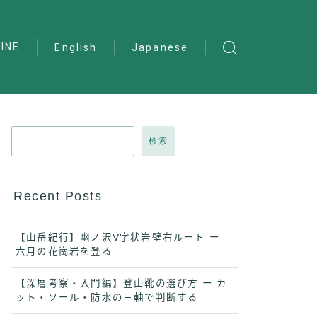
INE
English
Japanese
検索
Recent Posts
【山岳紀行】幽ノ沢V字状岩壁右ルート ー
六月の花崗岩を登る
【深層考察・入門編】登山靴の選び方 ー カ
ット・ソール・防水の三軸で判断する