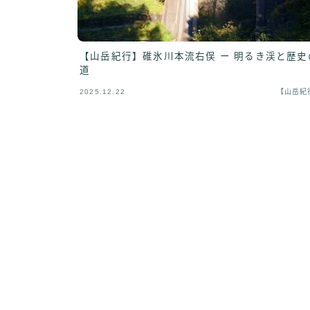
【山岳紀行】碓氷川本流右俣 ー 明るき渓と歴史
道
2025.12.22
【山岳紀