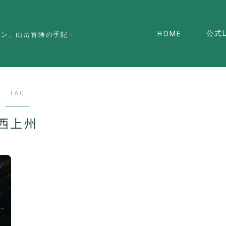
公式L
HOME
マン、山岳冒険の手記－
TAG
西上州