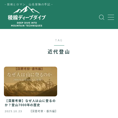
－技術とロマン、山岳冒険の手記－
MENU
HOME
TAG
公式LINE
近代登山
English
Japanese
【深層考察】なぜ人は山に登るの
か？登山7000年の歴史
2025.10.23
【深層考察・番外編】