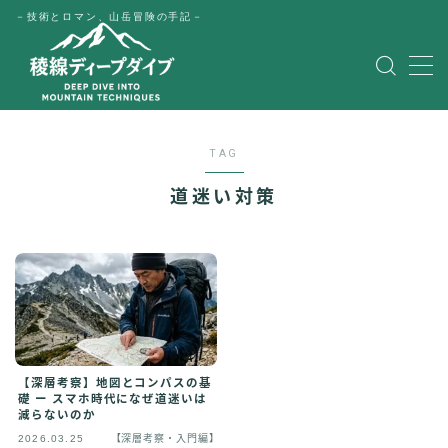
－技術とロマン、山岳冒険の手記－
MENU
HOME
TAG
公式LINE
道迷い対策
English
Japanese
【深層考察】地図とコンパスの基
礎 ー スマホ時代になぜ道迷いは
減らないのか
2026.03.25
【深層考察・入門編】