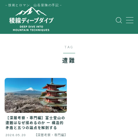
－技術とロマン、山岳冒険の手記－
MENU
HOME
TAG
公式LINE
遭難
English
Japanese
【深層考察・専門編】富士登山の
遭難はなぜ揉めるのか ー 構造的
矛盾と五つの論点を解剖する
2026.05.20
【深層考察・専門編】