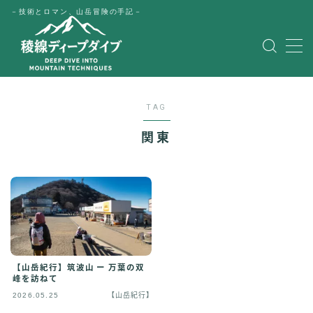
－技術とロマン、山岳冒険の手記－
MENU
HOME
TAG
公式LINE
関東
English
Japanese
【山岳紀行】筑波山 ー 万葉の双
峰を訪ねて
2026.05.25
【山岳紀行】