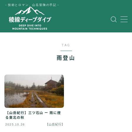
－技術とロマン、山岳冒険の手記－
MENU
HOME
TAG
公式LINE
雨登山
English
Japanese
【山岳紀行】三ツ石山 ー 雨に煙
る東北の秋
2025.10.26
【山岳紀行】