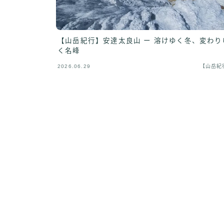
【山岳紀行】安達太良山 ー 溶けゆく冬、変わり
く名峰
2026.06.29
【山岳紀