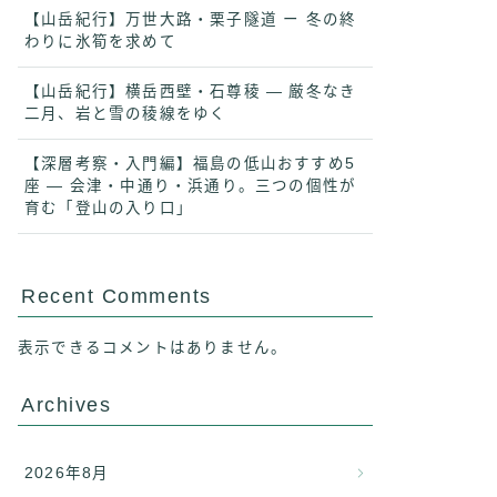
【山岳紀行】万世大路・栗子隧道 ー 冬の終
わりに氷筍を求めて
【山岳紀行】横岳西壁・石尊稜 ― 厳冬なき
二月、岩と雪の稜線をゆく
【深層考察・入門編】福島の低山おすすめ5
座 ― 会津・中通り・浜通り。三つの個性が
育む「登山の入り口」
Recent Comments
表示できるコメントはありません。
Archives
2026年8月