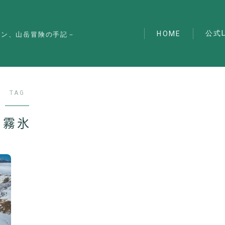
公式L
HOME
マン、山岳冒険の手記－
TAG
霧氷