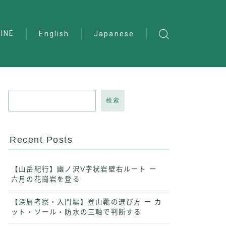
INE
English
Japanese
検索
Recent Posts
【山岳紀行】幽ノ沢V字状岩壁右ルート ー
六月の花崗岩を登る
【深層考察・入門編】登山靴の選び方 ー カ
ット・ソール・防水の三軸で判断する